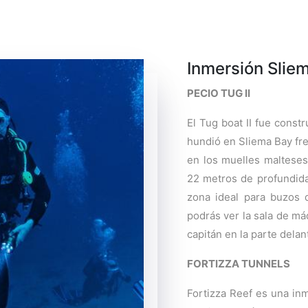
Inmersión Slie
PECIO TUG II
El Tug boat II fue const
hundió en Sliema Bay fre
en los muelles malteses
22 metros de profundida
zona ideal para buzos 
podrás ver la sala de máq
capitán en la parte delan
FORTIZZA TUNNELS
Fortizza Reef es una inm